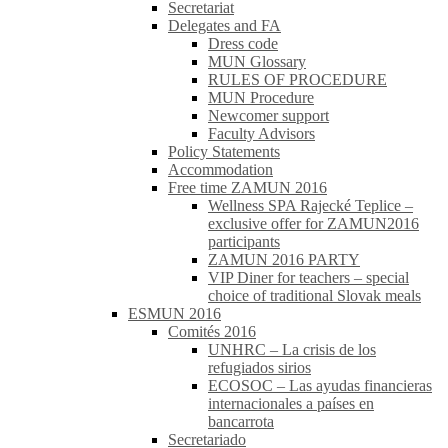
Secretariat
Delegates and FA
Dress code
MUN Glossary
RULES OF PROCEDURE
MUN Procedure
Newcomer support
Faculty Advisors
Policy Statements
Accommodation
Free time ZAMUN 2016
Wellness SPA Rajecké Teplice –
exclusive offer for ZAMUN2016
participants
ZAMUN 2016 PARTY
VIP Diner for teachers – special
choice of traditional Slovak meals
ESMUN 2016
Comités 2016
UNHRC – La crisis de los
refugiados sirios
ECOSOC – Las ayudas financieras
internacionales a países en
bancarrota
Secretariado