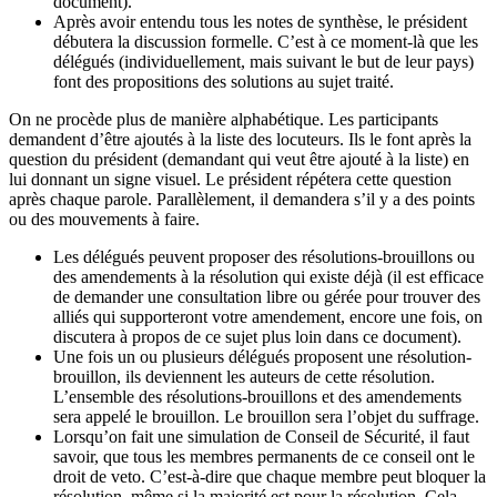
document).
Après avoir entendu tous les notes de synthèse, le président
débutera la discussion formelle. C’est à ce moment-là que les
délégués (individuellement, mais suivant le but de leur pays)
font des propositions des solutions au sujet traité.
On ne procède plus de manière alphabétique. Les participants
demandent d’être ajoutés à la liste des locuteurs. Ils le font après la
question du président (demandant qui veut être ajouté à la liste) en
lui donnant un signe visuel. Le président répétera cette question
après chaque parole. Parallèlement, il demandera s’il y a des points
ou des mouvements à faire.
Les délégués peuvent proposer des résolutions-brouillons ou
des amendements à la résolution qui existe déjà (il est efficace
de demander une consultation libre ou gérée pour trouver des
alliés qui supporteront votre amendement, encore une fois, on
discutera à propos de ce sujet plus loin dans ce document).
Une fois un ou plusieurs délégués proposent une résolution-
brouillon, ils deviennent les auteurs de cette résolution.
L’ensemble des résolutions-brouillons et des amendements
sera appelé le brouillon. Le brouillon sera l’objet du suffrage.
Lorsqu’on fait une simulation de Conseil de Sécurité, il faut
savoir, que tous les membres permanents de ce conseil ont le
droit de veto. C’est-à-dire que chaque membre peut bloquer la
résolution, même si la majorité est pour la résolution. Cela