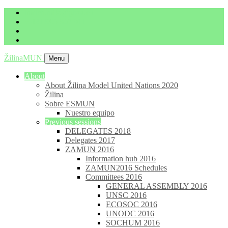
imrich.milo@gbza.eu
+ 421 905 867 911
ŽilinaMUN
Menu
About
About Žilina Model United Nations 2020
Žilina
Sobre ESMUN
Nuestro equipo
Previous sessions
DELEGATES 2018
Delegates 2017
ZAMUN 2016
Information hub 2016
ZAMUN2016 Schedules
Committees 2016
GENERAL ASSEMBLY 2016
UNSC 2016
ECOSOC 2016
UNODC 2016
SOCHUM 2016