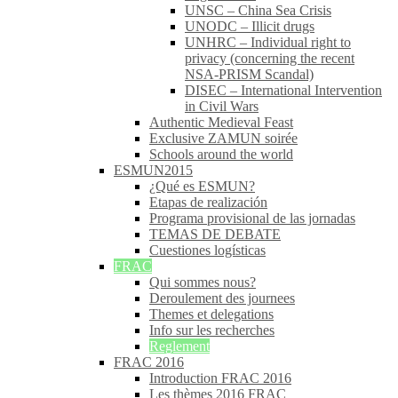
UNSC – China Sea Crisis
UNODC – Illicit drugs
UNHRC – Individual right to
privacy (concerning the recent
NSA-PRISM Scandal)
DISEC – International Intervention
in Civil Wars
Authentic Medieval Feast
Exclusive ZAMUN soirée
Schools around the world
ESMUN2015
¿Qué es ESMUN?
Etapas de realización
Programa provisional de las jornadas
TEMAS DE DEBATE
Cuestiones logísticas
FRAC
Qui sommes nous?
Deroulement des journees
Themes et delegations
Info sur les recherches
Reglement
FRAC 2016
Introduction FRAC 2016
Les thèmes 2016 FRAC