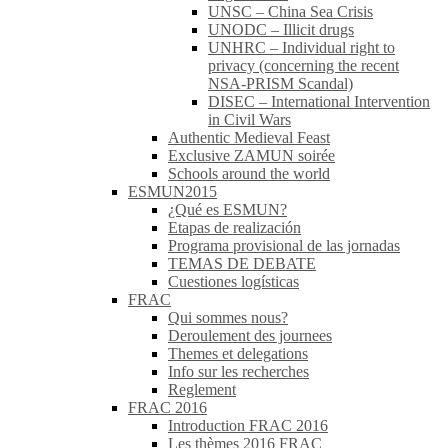
UNSC – China Sea Crisis
UNODC – Illicit drugs
UNHRC – Individual right to
privacy (concerning the recent
NSA-PRISM Scandal)
DISEC – International Intervention
in Civil Wars
Authentic Medieval Feast
Exclusive ZAMUN soirée
Schools around the world
ESMUN2015
¿Qué es ESMUN?
Etapas de realización
Programa provisional de las jornadas
TEMAS DE DEBATE
Cuestiones logísticas
FRAC
Qui sommes nous?
Deroulement des journees
Themes et delegations
Info sur les recherches
Reglement
FRAC 2016
Introduction FRAC 2016
Les thèmes 2016 FRAC