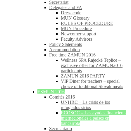
Secretariat
Delegates and FA
Dress code
MUN Glossary
RULES OF PROCEDURE
MUN Procedure
Newcomer support
Faculty Advisors
Policy Statements
Accommodation
Free time ZAMUN 2016
Wellness SPA Rajecké Teplice –
exclusive offer for ZAMUN2016
participants
ZAMUN 2016 PARTY
VIP Diner for teachers – special
choice of traditional Slovak meals
ESMUN 2016
Comités 2016
UNHRC – La crisis de los
refugiados sirios
ECOSOC – Las ayudas financieras
internacionales a países en
bancarrota
Secretariado