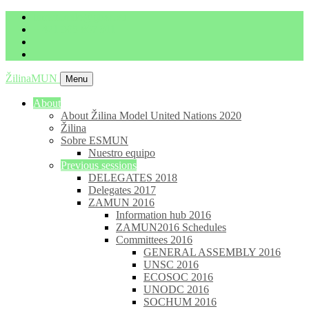
imrich.milo@gbza.eu
+ 421 905 867 911
ŽilinaMUN
Menu
About
About Žilina Model United Nations 2020
Žilina
Sobre ESMUN
Nuestro equipo
Previous sessions
DELEGATES 2018
Delegates 2017
ZAMUN 2016
Information hub 2016
ZAMUN2016 Schedules
Committees 2016
GENERAL ASSEMBLY 2016
UNSC 2016
ECOSOC 2016
UNODC 2016
SOCHUM 2016