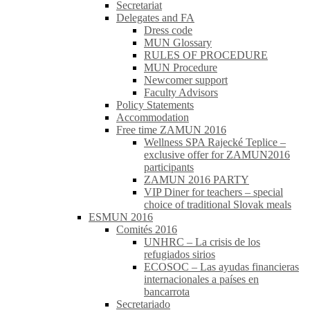
Secretariat
Delegates and FA
Dress code
MUN Glossary
RULES OF PROCEDURE
MUN Procedure
Newcomer support
Faculty Advisors
Policy Statements
Accommodation
Free time ZAMUN 2016
Wellness SPA Rajecké Teplice –
exclusive offer for ZAMUN2016
participants
ZAMUN 2016 PARTY
VIP Diner for teachers – special
choice of traditional Slovak meals
ESMUN 2016
Comités 2016
UNHRC – La crisis de los
refugiados sirios
ECOSOC – Las ayudas financieras
internacionales a países en
bancarrota
Secretariado