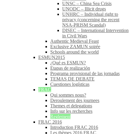
UNSC – China Sea Crisis
UNODC – Illicit drugs
UNHRC – Individual right to
privacy (concerning the recent
NSA-PRISM Scandal)
DISEC – International Intervention
in Civil Wars
Authentic Medieval Feast
Exclusive ZAMUN soirée
Schools around the world
ESMUN2015
¿Qué es ESMUN?
Etapas de realización
Programa provisional de las jornadas
TEMAS DE DEBATE
Cuestiones logísticas
FRAC
Qui sommes nous?
Deroulement des journees
Themes et delegations
Info sur les recherches
Reglement
FRAC 2016
Introduction FRAC 2016
Les thèmes 2016 FRAC