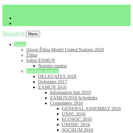
imrich.milo@gbza.eu
+ 421 905 867 911
ŽilinaMUN
Menu
About
About Žilina Model United Nations 2020
Žilina
Sobre ESMUN
Nuestro equipo
Previous sessions
DELEGATES 2018
Delegates 2017
ZAMUN 2016
Information hub 2016
ZAMUN2016 Schedules
Committees 2016
GENERAL ASSEMBLY 2016
UNSC 2016
ECOSOC 2016
UNODC 2016
SOCHUM 2016