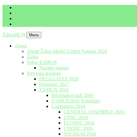
imrich.milo@gbza.eu
+ 421 905 867 911
ŽilinaMUN
Menu
About
About Žilina Model United Nations 2020
Žilina
Sobre ESMUN
Nuestro equipo
Previous sessions
DELEGATES 2018
Delegates 2017
ZAMUN 2016
Information hub 2016
ZAMUN2016 Schedules
Committees 2016
GENERAL ASSEMBLY 2016
UNSC 2016
ECOSOC 2016
UNODC 2016
SOCHUM 2016