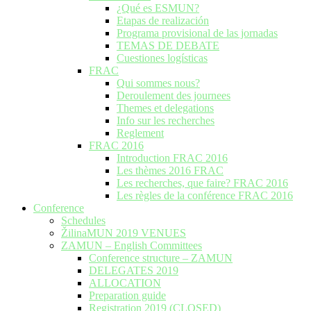
¿Qué es ESMUN?
Etapas de realización
Programa provisional de las jornadas
TEMAS DE DEBATE
Cuestiones logísticas
FRAC
Qui sommes nous?
Deroulement des journees
Themes et delegations
Info sur les recherches
Reglement
FRAC 2016
Introduction FRAC 2016
Les thèmes 2016 FRAC
Les recherches, que faire? FRAC 2016
Les règles de la conférence FRAC 2016
Conference
Schedules
ŽilinaMUN 2019 VENUES
ZAMUN – English Committees
Conference structure – ZAMUN
DELEGATES 2019
ALLOCATION
Preparation guide
Registration 2019 (CLOSED)