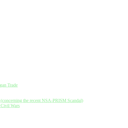
an Trade
y (concerning the recent NSA-PRISM Scandal)
 Civil Wars