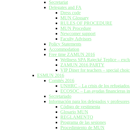
Secretariat
Delegates and FA
Dress code
MUN Glossary
RULES OF PROCEDURE
MUN Procedure
Newcomer support
Faculty Advisors
Policy Statements
Accommodation
Free time ZAMUN 2016
Wellness SPA Rajecké Teplice – excl
ZAMUN 2016 PARTY
VIP Diner for teachers – special choic
ESMUN 2016
Comités 2016
UNHRC – La crisis de los refugiados 
ECOSOC – Las ayudas financieras inte
Secretariado
Información para los delegados y profesores
Código de vestimenta
Glosario MUN
REGLAMENTO
Programa de las sesiones
Procedimiento de MUN