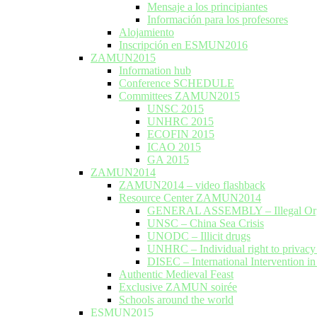
Mensaje a los principiantes
Información para los profesores
Alojamiento
Inscripción en ESMUN2016
ZAMUN2015
Information hub
Conference SCHEDULE
Committees ZAMUN2015
UNSC 2015
UNHRC 2015
ECOFIN 2015
ICAO 2015
GA 2015
ZAMUN2014
ZAMUN2014 – video flashback
Resource Center ZAMUN2014
GENERAL ASSEMBLY – Illegal Org
UNSC – China Sea Crisis
UNODC – Illicit drugs
UNHRC – Individual right to privac
DISEC – International Intervention in
Authentic Medieval Feast
Exclusive ZAMUN soirée
Schools around the world
ESMUN2015