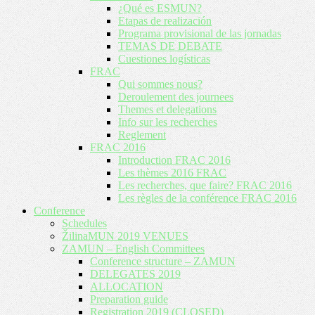
¿Qué es ESMUN?
Etapas de realización
Programa provisional de las jornadas
TEMAS DE DEBATE
Cuestiones logísticas
FRAC
Qui sommes nous?
Deroulement des journees
Themes et delegations
Info sur les recherches
Reglement
FRAC 2016
Introduction FRAC 2016
Les thèmes 2016 FRAC
Les recherches, que faire? FRAC 2016
Les règles de la conférence FRAC 2016
Conference
Schedules
ŽilinaMUN 2019 VENUES
ZAMUN – English Committees
Conference structure – ZAMUN
DELEGATES 2019
ALLOCATION
Preparation guide
Registration 2019 (CLOSED)