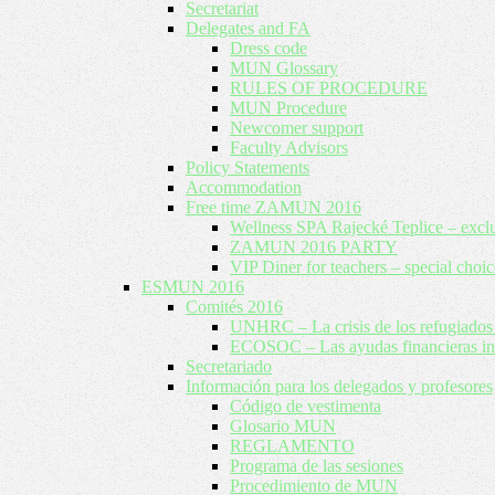
Secretariat
Delegates and FA
Dress code
MUN Glossary
RULES OF PROCEDURE
MUN Procedure
Newcomer support
Faculty Advisors
Policy Statements
Accommodation
Free time ZAMUN 2016
Wellness SPA Rajecké Teplice – excl
ZAMUN 2016 PARTY
VIP Diner for teachers – special choic
ESMUN 2016
Comités 2016
UNHRC – La crisis de los refugiados 
ECOSOC – Las ayudas financieras inte
Secretariado
Información para los delegados y profesores
Código de vestimenta
Glosario MUN
REGLAMENTO
Programa de las sesiones
Procedimiento de MUN