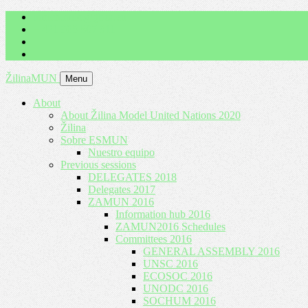
imrich.milo@gbza.eu
+ 421 905 867 911
ŽilinaMUN
Menu
About
About Žilina Model United Nations 2020
Žilina
Sobre ESMUN
Nuestro equipo
Previous sessions
DELEGATES 2018
Delegates 2017
ZAMUN 2016
Information hub 2016
ZAMUN2016 Schedules
Committees 2016
GENERAL ASSEMBLY 2016
UNSC 2016
ECOSOC 2016
UNODC 2016
SOCHUM 2016