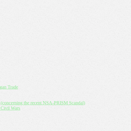
an Trade
y (concerning the recent NSA-PRISM Scandal)
 Civil Wars