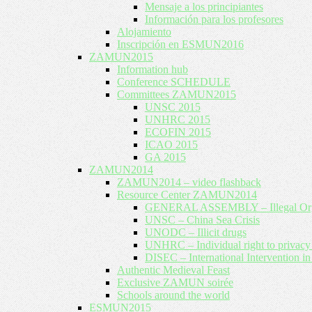
Mensaje a los principiantes
Información para los profesores
Alojamiento
Inscripción en ESMUN2016
ZAMUN2015
Information hub
Conference SCHEDULE
Committees ZAMUN2015
UNSC 2015
UNHRC 2015
ECOFIN 2015
ICAO 2015
GA 2015
ZAMUN2014
ZAMUN2014 – video flashback
Resource Center ZAMUN2014
GENERAL ASSEMBLY – Illegal Org
UNSC – China Sea Crisis
UNODC – Illicit drugs
UNHRC – Individual right to privac
DISEC – International Intervention in
Authentic Medieval Feast
Exclusive ZAMUN soirée
Schools around the world
ESMUN2015