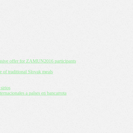
usive offer for ZAMUN2016 participants
e of traditional Slovak meals
sirios
rnacionales a países en bancarrota